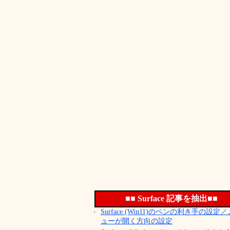
■■ Surface 記事を抽出■■
Surface (Win11)のペンの利き手の設定
ューが開く方向の設定