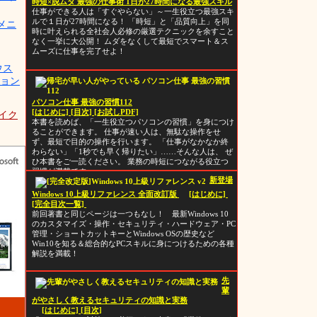
時短×脱ムダ 最強の仕事術 1日が27時間になる最強スキル
仕事ができる人は「すぐやらない」～一生役立つ最強スキ
ルで１日が27時間になる！ 「時短」と「品質向上」を同
／メニ
時に叶えられる全社会人必修の厳選テクニックを余すこと
なく一挙に大公開！ ムダをなくして最短でスマート＆ス
ムーズに仕事を完了せよ！
ウス
ョン
パソコン仕事 最強の習慣112
[はじめに]
[目次]
[お試しPDF]
本書を読めば、「一生役立つパソコンの習慣」を身につけ
ることができます。 仕事が速い人は、無駄な操作をせ
ず、最短で目的の操作を行います。 「仕事がなかなか終
わらない」「1秒でも早く帰りたい」……そんな人は、 ぜ
ひ本書をご一読ください。 業務の時短につながる役立つ
習慣が満載です。
新登場
Windows 10上級リファレンス 全面改訂版
[はじめに]
[完全目次一覧]
前回著書と同じページは一つもなし！ 最新Windows 10
のカスタマイズ・操作・セキュリティ・ハードウェア・PC
管理・ショートカットキーとWindows OSの歴史など
Win10を知る＆総合的なPCスキルに身につけるための各種
解説を満載！
先
輩
がやさしく教えるセキュリティの知識と実務
[はじめに]
[目次]