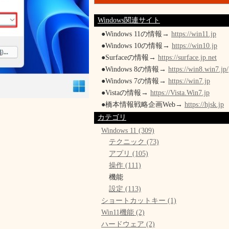
Windows関連サイト
●Windows 11の情報→
https://win11.jp
●Windows 10の情報→
https://win10.jp
●Surfaceの情報→
https://surface.jp.net
●Windows 8の情報→
https://win8.win7.jp/
●Windows 7の情報→
https://win7.jp
●Vistaの情報→
https://Vista.Win7.jp
●橋本情報戦略企画Web→
https://hjsk.jp
カテゴリ
Windows 11 (309)
テクニック (73)
アプリ (105)
操作 (111)
機能
設定 (113)
ショートカットキー (1)
Win11機能 (2)
ハードウェア (2)