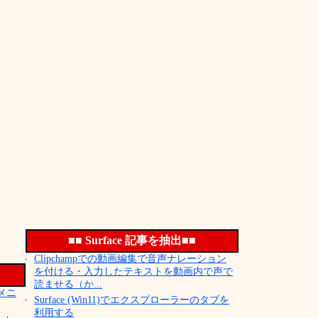
■■ Surface 記事を抽出■■
Clipchampでの動画編集で音声ナレーション
を付ける・入力したテキストを動画内で声で
読ませる（か...
／メニ
Surface (Win11)でエクスプローラーのタブを
利用する