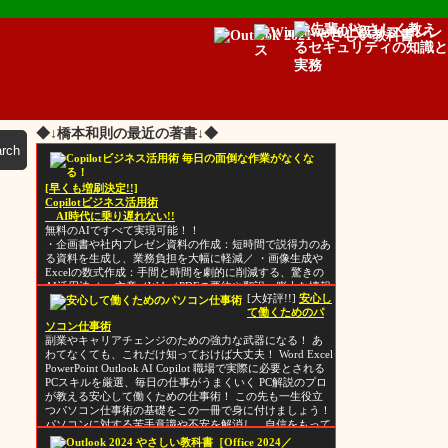
◆↓橋本和則の最近の著書↓◆
[早くも増刷決定!!]
Copilotビジネス活用術
AI時代に乗り遅れない!!
無料のAIですべて実現可能！！
・企画書や社内プレゼン資料の作成：短時間で説得力のあ
る資料を生成し、業務負担を大幅に軽減／ ・画像生成や
Excelの数式作成：手間と時間を劇的に削減する、驚きの
AI活用法／ ・文章／Web／PDFの要約や翻訳：膨大な情報
[大好評!!]
安心し
から必要なポイントを素早く抽出／ ・提案書や文章の質
て働くためのパ
を向上：アイデアを最適な表現に磨き上げ、相手に響く提
ソコン仕事術
案書を作成／ ・マクロ生成、ビジネスリサーチ、メール
副業やキャリアチェンジのための強力な武器になる！ あ
作成：業務効率化を重視した実用的なテクニックを提供
わてなくても、これだけ知っておけば大丈夫！ Word Excel
PowerPoint Outlook AI Copilot 職場で実際に必要とされる
PCスキルを厳選、毎日の仕事がうまくいく PC解説のプロ
が教える安心して働くための仕事術！ この先も一生役立
つパソコン仕事術の基礎をこの一冊で身に付けましょう！
パソコンに対する苦手意識や不安を解消し、自信をもって
仕事に取り組むためのヒントが満載。