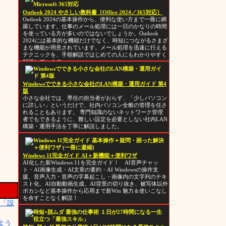
Outlook 2024 やさしい教科書［Office 2024／365対応］
Outlook 2024の基本操作から、便利な使い方まで一冊に網
羅しています。仕事のメール処理には一日のかなりの時間
を使っている方が多いのではないでしょうか。Outlook
2024には基本的な機能だけでなく、時短につながるさまざ
まな機能が用意されています。メール処理を迅速に行える
テクニックを、手順解説ではじめての人にもわかりやすく
解説しています。
Windowsでできる小さな会社のLAN構築・運用ガイド 第4
版
小さな会社では、専任の担当者がおらず、「少しパソコン
に詳しい」というだけで、社内パソコン全般の管理を任さ
れることもあります。 専門知識のないネットワーク管理
者でもできるように、難しい設定を必要としない社内LAN
構築・運用手法を丁寧に解説しました。
Windows 11完全ガイド AI＋新機能＋便利ワザ
AI化した新Windows 11を完全ガイド！ AI音声チャッ
ト・AI画像生成・AI文章の要約・AI Windowsの操作支
援、音声入力・音声の字幕起こし・画像内の文字列のテキ
スト化、AI自動動画生成、AI背景の切り抜き、被写体以外
ボカシなど基本操作から応用まで新Win 魅力＆使いこなし
を余すことなく解説！
に「設
いよう