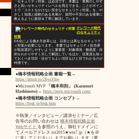
「セキュリティ対策」は必須です。本書は「業務のしやす
さと高いセキュリティレベルを両立できる」ことがポイン
トで「コストをかけない安全なセキュリティ対策」を、や
さしく知識と経験のある先輩が、疑問や不安のある後輩に
教えるように親切＆丁寧に解説しています。
テレワーク時代
のセキュリティ
対策
DX化による働き方改革には、以前とは異なるセキュリテ
ィ対策が必要になります。 本書ではセキュリティ担当者
が取捨選択しやすいように重要度・対象環境・難易度・目
的をわかりやすく示して解説しているほか、従業員も知っ
ておくべき項目・任せてもよい項目もひと目でわかるのが
特徴です。
●
橋本情報戦略企画 書籍一覧
→
https://amzn.to/2hyaYhw
●Microsoft MVP
「橋本和則」 (Kazunori
Hashimoto)
→
https://mvp.microsoft.com/
●
橋本情報戦略企画 コンセプト
→
https://hjsk.jp/hjsk.htm
※執筆／インタビュー／講演セミナー／広
告等のお問い合わせは
橋本情報戦略企画
Webサイト
を参照のうえ、御社ドメインに
てメールアドレス toi2015★win7.jp（★を＠
に直してください）までお願いします（業