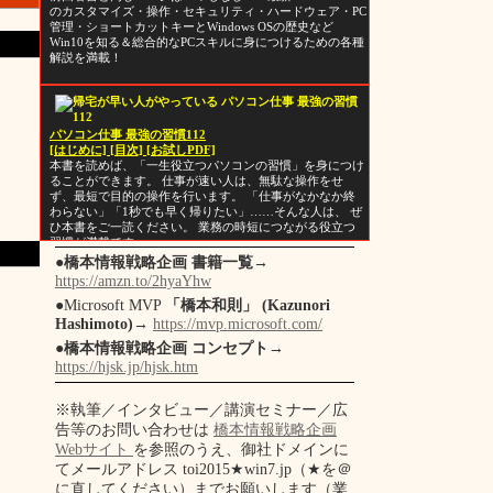
のカスタマイズ・操作・セキュリティ・ハードウェア・PC
管理・ショートカットキーとWindows OSの歴史など
Win10を知る＆総合的なPCスキルに身につけるための各種
解説を満載！
パソコン仕事 最強の習慣112
[はじめに]
[目次]
[お試しPDF]
本書を読めば、「一生役立つパソコンの習慣」を身につけ
ることができます。 仕事が速い人は、無駄な操作をせ
ず、最短で目的の操作を行います。 「仕事がなかなか終
わらない」「1秒でも早く帰りたい」……そんな人は、 ぜ
ひ本書をご一読ください。 業務の時短につながる役立つ
習慣が満載です。
●
橋本情報戦略企画 書籍一覧
→
https://amzn.to/2hyaYhw
●Microsoft MVP
「橋本和則」 (Kazunori
Hashimoto)
→
https://mvp.microsoft.com/
●
橋本情報戦略企画 コンセプト
→
https://hjsk.jp/hjsk.htm
※執筆／インタビュー／講演セミナー／広
告等のお問い合わせは
橋本情報戦略企画
Webサイト
を参照のうえ、御社ドメインに
てメールアドレス toi2015★win7.jp（★を＠
に直してください）までお願いします（業