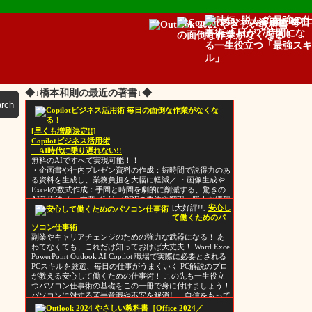
◆↓橋本和則の最近の著書↓◆
[早くも増刷決定!!]
Copilotビジネス活用術
AI時代に乗り遅れない!!
無料のAIですべて実現可能！！
・企画書や社内プレゼン資料の作成：短時間で説得力のあ
る資料を生成し、業務負担を大幅に軽減／ ・画像生成や
Excelの数式作成：手間と時間を劇的に削減する、驚きの
AI活用法／ ・文章／Web／PDFの要約や翻訳：膨大な情報
[大好評!!]
安心し
から必要なポイントを素早く抽出／ ・提案書や文章の質
て働くためのパ
を向上：アイデアを最適な表現に磨き上げ、相手に響く提
ソコン仕事術
案書を作成／ ・マクロ生成、ビジネスリサーチ、メール
副業やキャリアチェンジのための強力な武器になる！ あ
作成：業務効率化を重視した実用的なテクニックを提供
わてなくても、これだけ知っておけば大丈夫！ Word Excel
PowerPoint Outlook AI Copilot 職場で実際に必要とされる
PCスキルを厳選、毎日の仕事がうまくいく PC解説のプロ
が教える安心して働くための仕事術！ この先も一生役立
つパソコン仕事術の基礎をこの一冊で身に付けましょう！
パソコンに対する苦手意識や不安を解消し、自信をもって
仕事に取り組むためのヒントが満載。