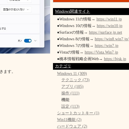
Windows関連サイト
●Windows 11の情報→
https://win11.jp
●Windows 10の情報→
https://win10.jp
●Surfaceの情報→
https://surface.jp.net
●Windows 8の情報→
https://win8.win7.jp/
●Windows 7の情報→
https://win7.jp
●Vistaの情報→
https://Vista.Win7.jp
●橋本情報戦略企画Web→
https://hjsk.jp
カテゴリ
きます。
Windows 11 (309)
テクニック (73)
アプリ (105)
操作 (111)
機能
設定 (113)
ショートカットキー (1)
Win11機能 (2)
ハードウェア (2)