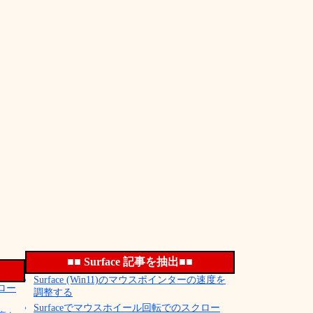
■■ Surface 記事を抽出■■
Surface (Win11)のマウスポインターの速度を
クロー
調整する
Surfaceでマウスホイール回転でのスクロー