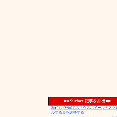
■■ Surface 記事を抽出■■
Surface (Win11)のマウスホイールのス
ルする量を調整する