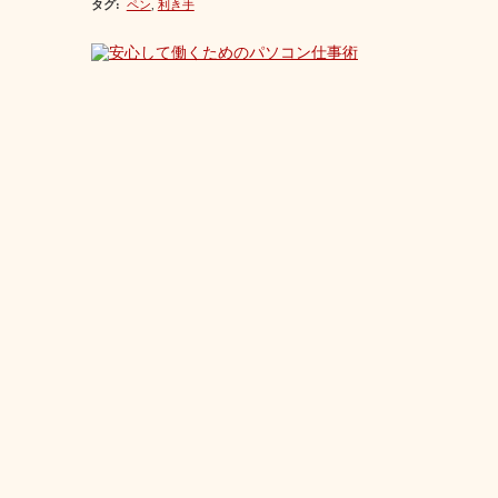
タグ
:
ペン
,
利き手