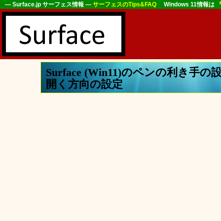
― Surface.jp サーフェス情報 ―
サーフェスのTips&FAQ
Windows 11情報は
『
Surface (Win11)のペンの利き
開く方向の設定