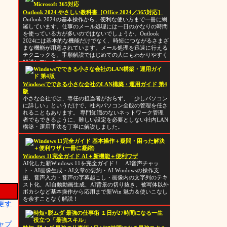
Outlook 2024 やさしい教科書［Office 2024／365対応］
Outlook 2024の基本操作から、便利な使い方まで一冊に網
羅しています。仕事のメール処理には一日のかなりの時間
を使っている方が多いのではないでしょうか。Outlook
2024には基本的な機能だけでなく、時短につながるさまざ
まな機能が用意されています。メール処理を迅速に行える
テクニックを、手順解説ではじめての人にもわかりやすく
解説しています。
Windowsでできる小さな会社のLAN構築・運用ガイド 第4
版
小さな会社では、専任の担当者がおらず、「少しパソコン
に詳しい」というだけで、社内パソコン全般の管理を任さ
れることもあります。 専門知識のないネットワーク管理
者でもできるように、難しい設定を必要としない社内LAN
構築・運用手法を丁寧に解説しました。
Windows 11完全ガイド AI＋新機能＋便利ワザ
AI化した新Windows 11を完全ガイド！ AI音声チャッ
ト・AI画像生成・AI文章の要約・AI Windowsの操作支
援、音声入力・音声の字幕起こし・画像内の文字列のテキ
スト化、AI自動動画生成、AI背景の切り抜き、被写体以外
ボカシなど基本操作から応用まで新Win 魅力＆使いこなし
を余すことなく解説！
変更す
キャプ