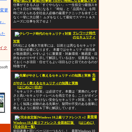
時短×脱ムダ 最強の仕事術 1日が27時間になる最強スキル
仕事ができる人は「すぐやらない」～一生役立つ最強スキ
ルで１日が27時間になる！ 「時短」と「品質向上」を同
に変更
時に叶えられる全社会人必修の厳選テクニックを余すこと
なく一挙に大公開！ ムダをなくして最短でスマート＆ス
re」
ムーズに仕事を完了せよ！
った
テレワーク時代
のセキュリティ
対策
DX化による働き方改革には、以前とは異なるセキュリテ
ィ対策が必要になります。 本書ではセキュリティ担当者
が取捨選択しやすいように重要度・対象環境・難易度・目
的をわかりやすく示して解説しているほか、従業員も知っ
ておくべき項目・任せてもよい項目もひと目でわかるのが
特徴です。
先
輩
がやさしく教えるセキュリティの知識と実務
[はじめに]
[目次]
「セキュリティ対策」は必須です。本書は「業務のしやす
さと高いセキュリティレベルを両立できる」ことがポイン
トで「コストをかけない安全なセキュリティ対策」を、や
さしく知識と経験のある先輩が、疑問や不安のある後輩に
教えるように親切＆丁寧に解説しています。
新登場
Windows 10上級リファレンス 全面改訂版
[はじめに]
[完全目次一覧]
前回著書と同じページは一つもなし！ 最新Windows 10