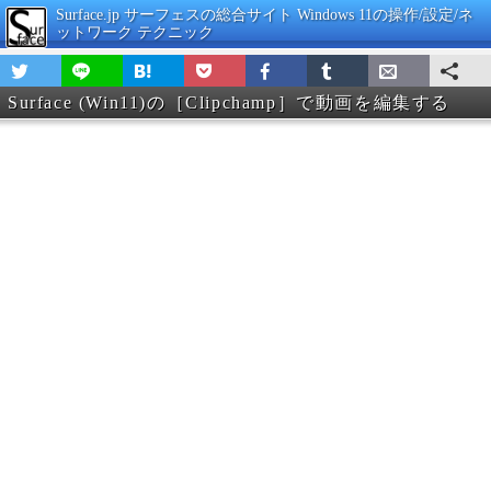
Surface.jp サーフェスの総合サイト Windows 11の操作/設定/ネ
ットワーク テクニック
Surface (Win11)の［Clipchamp］で動画を編集する